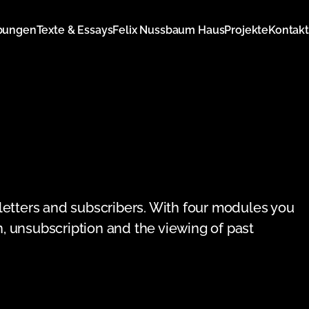
bungen
Texte & Essays
Felix Nussbaum Haus
Projekte
Kontakt
etters and subscribers. With four modules you
n, unsubscription and the viewing of past