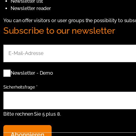
Newsletter list
Newsletter reader
You can offer visitors or user groups the possibility to subs
Subscribe to our newsletter
E-
Mail-
Adresse
Verteiler
Newsletter - Demo
Pflichtfeld
Sicherheitsfrage
*
Bitte rechnen Sie 5 plus 8.
Abonnieren