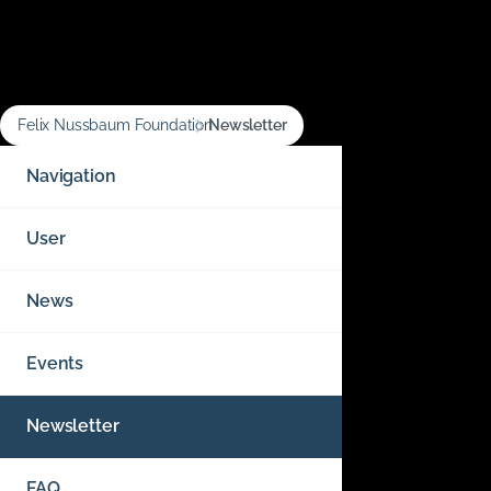
Felix Nussbaum Foundation
Newsletter
Navigation
überspringen
Navigation
User
News
Events
Newsletter
FAQ