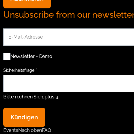
Unsubscribe from our newslette
E-
Mail-
Adresse
Verteiler
Newsletter - Demo
Pflichtfeld
Sicherheitsfrage
*
Bitte rechnen Sie 1 plus 3.
Kündigen
Events
Nach oben
FAQ